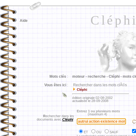
Cléph
Aide
Mots clés
:
moteur -
recherche -
Cléphi -
mots cl
Vous êtes ici
:
Rechercher dans les mots clÃ©s
Cléphi
édition originale 02-08-2002
actualisée le 28-09-2008
Entrez 1 ou plusieurs mots
(maximum 4)
R
echercher dans les
documents avec
Cléphi
ET
OU
SAUF