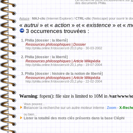
La recherche porte exclusivement sur
l
des documents Philia.
Astuce
:
MAJ-clic
(Internet Explorer) /
CTRL-clic
(Netscape) pour ouvrir le d
«
autrui
»
«
action
»
«
existence
»
«
mo
et
et
et
3 occurrences trouvées :
1.
Philia [dossier : la liberté]
Ressources philosophiques | Dossier
http://philia.online.fr/dossiers/d-20,0.php - 30-03-2002
2.
Philia [dossier : la liberté]
Ressources philosophiques | Article Wikipédia
http://philia.online.fr/dossiers/d-20,1.php - 19-07-2004
3.
Philia [dossier : histoire de la notion de liberté]
Ressources philosophiques | Article Wikipédia
http://philia.online.fr/dossiers/d-20,2.php - 22-02-2004
Warning
: fopen(): file size is limited to 10M in
/var/www/sd
Vous pouvez...
R
elancer la recherche sur un autre moteur interne :
Zoom
-
X-Rech
ou bien...
Lister la totalité des mots clés présents dans la base Cléphi