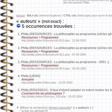
La recherche porte exclusivement sur
l
des documents Philia.
Astuce
:
MAJ-clic
(Internet Explorer) /
CTRL-clic
(Netscape) pour ouvrir le d
«
auteurs
»
:
(mot exact)
5 occurrences trouvées :
1.
Philia [RESSOURCES : La philosophie au programme (séries géné
Ressources > Programmes
http://philia.online.fr/dossiers/d-00,0.php - 12-06-2003
2.
Philia [RESSOURCES : La philosophie au programme (séries tech
Ressources > Programmes
http://philia.online.fr/dossiers/d-00,1.php - 07-09-2006
3.
Philia [RESSOURCES : La philosophie au programme - 2001 -]
Ressources > Programmes
http://philia.online.fr/dossiers/d-00-0.php - 04-05-2002
4.
Philia [LIENS]
Annuaire
http://philia.online.fr/liens.php - 12-05-2002
5.
Philia [ROUSSEAU : Il faut d'abord adopter et suivre toutes les 
Comment lire les philosophes ?
http://philia.online.fr/txt/rous_030.php - 03-02-2004
A
ffiner la recherche [
termes associés
* à
«
auteurs
»
]
* la liste est abrégée