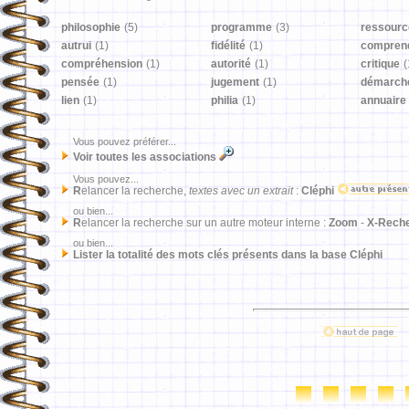
philosophie
(5)
programme
(3)
ressourc
autrui
(1)
fidélité
(1)
compren
compréhension
(1)
autorité
(1)
critique
(
pensée
(1)
jugement
(1)
démarch
lien
(1)
philia
(1)
annuaire
Vous pouvez préférer...
Voir toutes les associations
Vous pouvez...
R
elancer la recherche,
textes avec un extrait
:
Cléphi
ou bien...
R
elancer la recherche sur un autre moteur interne :
Zoom
-
X-Rech
ou bien...
Lister la totalité des mots clés présents dans la base Cléphi