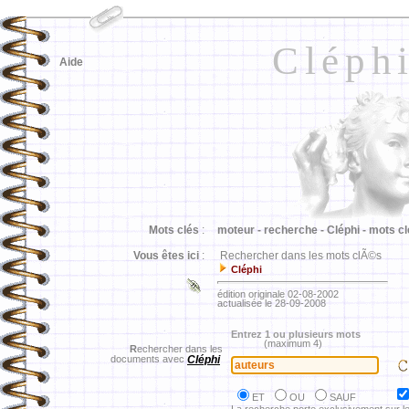
Cléph
Aide
Mots clés
:
moteur -
recherche -
Cléphi -
mots cl
Vous êtes ici
:
Rechercher dans les mots clÃ©s
Cléphi
édition originale 02-08-2002
actualisée le 28-09-2008
Entrez 1 ou plusieurs mots
(maximum 4)
R
echercher dans les
documents avec
Cléphi
ET
OU
SAUF