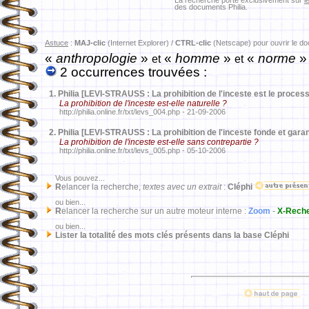
La recherche porte exclusivement sur
l
des documents Philia.
Astuce
:
MAJ-clic
(Internet Explorer) /
CTRL-clic
(Netscape) pour ouvrir le d
«
anthropologie
»
«
homme
»
«
norme
et
et
2 occurrences trouvées :
1.
Philia [LEVI-STRAUSS : La prohibition de l'inceste est le proce
La prohibition de l'inceste est-elle naturelle ?
http://philia.online.fr/txt/levs_004.php - 21-09-2006
2.
Philia [LEVI-STRAUSS : La prohibition de l'inceste fonde et garant
La prohibition de l'inceste est-elle sans contrepartie ?
http://philia.online.fr/txt/levs_005.php - 05-10-2006
Vous pouvez...
R
elancer la recherche,
textes avec un extrait
:
Cléphi
ou bien...
R
elancer la recherche sur un autre moteur interne :
Zoom
-
X-Rech
ou bien...
Lister la totalité des mots clés présents dans la base Cléphi