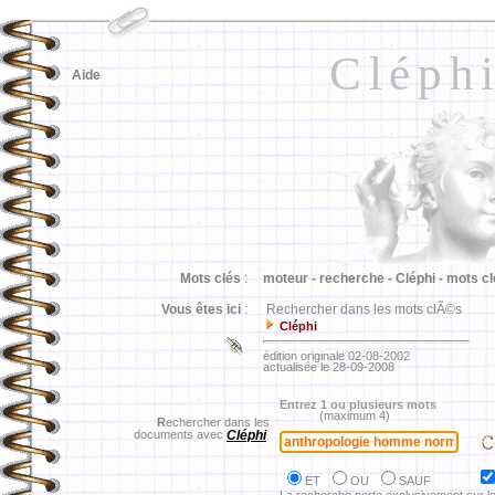
Cléph
Aide
Mots clés
:
moteur -
recherche -
Cléphi -
mots cl
Vous êtes ici
:
Rechercher dans les mots clÃ©s
Cléphi
édition originale 02-08-2002
actualisée le 28-09-2008
Entrez 1 ou plusieurs mots
(maximum 4)
R
echercher dans les
documents avec
Cléphi
ET
OU
SAUF