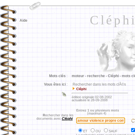
Cléph
Aide
Mots clés
:
moteur -
recherche -
Cléphi -
mots cl
Vous êtes ici
:
Rechercher dans les mots clÃ©s
Cléphi
édition originale 02-08-2002
actualisée le 28-09-2008
Entrez 1 ou plusieurs mots
(maximum 4)
R
echercher dans les
documents avec
Cléphi
ET
OU
SAUF