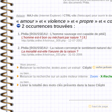
La recherche porte exclusivement sur
l
des documents Philia.
Astuce
:
MAJ-clic
(Internet Explorer) /
CTRL-clic
(Netscape) pour ouvrir le d
«
amour
»
«
violence
»
«
propre
»
«
co
et
et
et
2 occurrences trouvées :
1.
Philia [ROUSSEAU : L'homme sauvage est capable de pitié]
L'homme est-il bon ou méchant par nature ? [ II ]
http://philia.online.fr/txt/rous_009.php - 12-07-2002
2.
Philia [ROUSSEAU : La raison corrompt le sentiment naturel du 
La moralité est-elle l'oeuvre de la raison ?
http://philia.online.fr/txt/rous_033.php - 31-01-2006
Vous pouvez...
R
elancer la recherche,
textes avec un extrait
:
Cléphi
ou bien...
R
elancer la recherche sur un autre moteur interne :
Zoom
-
X-Rech
ou bien...
Lister la totalité des mots clés présents dans la base Cléphi