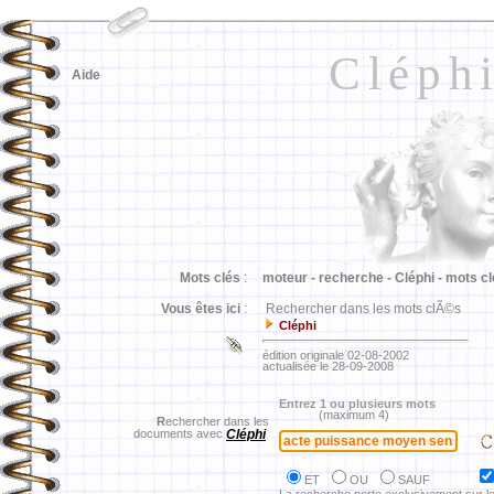
Cléph
Aide
Mots clés
:
moteur -
recherche -
Cléphi -
mots cl
Vous êtes ici
:
Rechercher dans les mots clÃ©s
Cléphi
édition originale 02-08-2002
actualisée le 28-09-2008
Entrez 1 ou plusieurs mots
(maximum 4)
R
echercher dans les
documents avec
Cléphi
ET
OU
SAUF