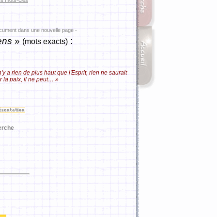
es mots-clés
ocument dans une nouvelle page -
ens
»
:
(mots exacts)
'y a rien de plus haut que l'Esprit, rien ne saurait
r la paix, il ne peut… »
erche