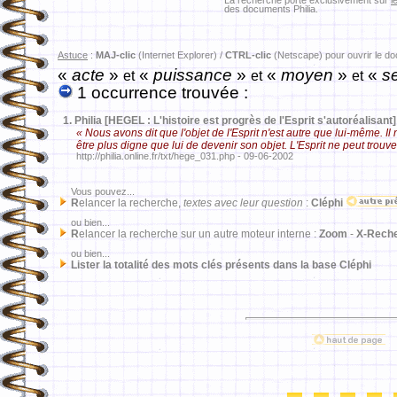
La recherche porte exclusivement sur
l
des documents Philia.
Astuce
:
MAJ-clic
(Internet Explorer) /
CTRL-clic
(Netscape) pour ouvrir le d
«
acte
»
«
puissance
»
«
moyen
»
«
s
et
et
et
1 occurrence trouvée :
1.
Philia [HEGEL : L'histoire est progrès de l'Esprit s'autoréalisant]
« Nous avons dit que l'objet de l'Esprit n'est autre que lui-même. Il n
être plus digne que lui de devenir son objet. L'Esprit ne peut trouve
http://philia.online.fr/txt/hege_031.php - 09-06-2002
Vous pouvez...
R
elancer la recherche,
textes avec leur question
:
Cléphi
ou bien...
R
elancer la recherche sur un autre moteur interne :
Zoom
-
X-Rech
ou bien...
Lister la totalité des mots clés présents dans la base Cléphi