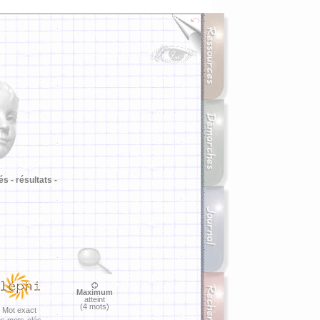
i
és -
résultats -
Maximum
atteint
(4 mots)
Mot exact