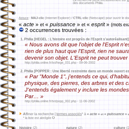
La recherche porte exclusivement sur
l
des documents Philia.
Astuce
:
MAJ-clic
(Internet Explorer) /
CTRL-clic
(Netscape) pour ouvrir le d
«
acte
»
«
puissance
»
«
esprit
»
et
et
(mots ex
2 occurrences trouvées :
1.
Philia [HEGEL : L'histoire est progrès de l'Esprit s'autoréalisant]
« Nous avons dit que l'objet de l'Esprit n'e
rien de plus haut que l'Esprit, rien ne saur
devenir son objet. L'Esprit ne peut trouver 
http://philia.online.fr/txt/hege_031.php - 09-06-2002
2.
Philia [POPPER : Une liberté restreinte dans un monde ouvert e
« Par "Monde 1", j'entends ce qui, d'habit
physique, des pierres, des arbres et des
J'entends également y inclure les mondes d
Par… »
http://philia.online.fr/txt/popp_002.php - 11-06-2002
A
ffiner la recherche [
termes associés
* à
«
acte
»
«
puissance
»
et
* la liste est abrégée
histoire
(2)
nature
(2)
culture
(