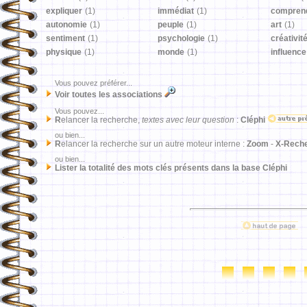
expliquer
(1)
immédiat
(1)
compren
autonomie
(1)
peuple
(1)
art
(1)
sentiment
(1)
psychologie
(1)
créativit
physique
(1)
monde
(1)
influence
Vous pouvez préférer...
Voir toutes les associations
Vous pouvez...
R
elancer la recherche,
textes avec leur question
:
Cléphi
ou bien...
R
elancer la recherche sur un autre moteur interne :
Zoom
-
X-Rech
ou bien...
Lister la totalité des mots clés présents dans la base Cléphi