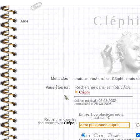
Cléph
Aide
Mots clés
:
moteur -
recherche -
Cléphi -
mots cl
Vous êtes ici
:
Rechercher dans les mots clÃ©s
Cléphi
édition originale 02-08-2002
actualisée le 28-09-2008
Entrez 1 ou plusieurs mots
(maximum 4)
R
echercher dans les
documents avec
Cléphi
ET
OU
SAUF