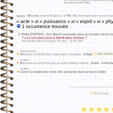
La recherche porte exclusivement sur
l
des documents Philia.
Astuce
:
MAJ-clic
(Internet Explorer) /
CTRL-clic
(Netscape) pour ouvrir le d
«
acte
»
«
puissance
»
«
esprit
»
«
phy
et
et
et
1 occurrence trouvée :
1.
Philia [POPPER : Une liberté restreinte dans un monde ouvert e
Y a-t-il une place pour la liberté dans l'univers ?
http://philia.online.fr/txt/popp_002.php - 11-06-2002
Vous pouvez...
R
elancer la recherche,
textes avec un extrait
:
Cléphi
ou bien...
R
elancer la recherche sur un autre moteur interne :
Zoom
-
X-Rech
ou bien...
Lister la totalité des mots clés présents dans la base Cléphi