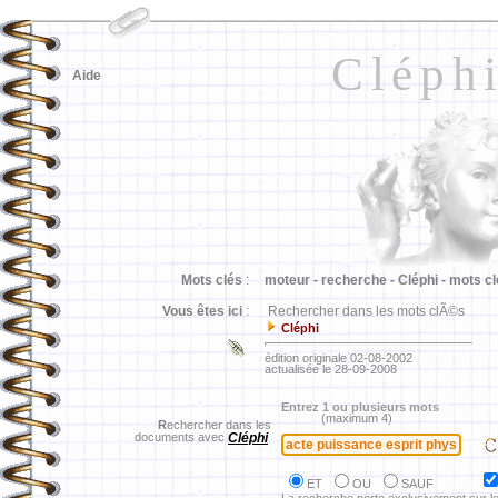
Cléph
Aide
Mots clés
:
moteur -
recherche -
Cléphi -
mots cl
Vous êtes ici
:
Rechercher dans les mots clÃ©s
Cléphi
édition originale 02-08-2002
actualisée le 28-09-2008
Entrez 1 ou plusieurs mots
(maximum 4)
R
echercher dans les
documents avec
Cléphi
ET
OU
SAUF