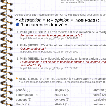
La recherche porte exclusivement sur
l
des documents Philia.
Astuce
:
MAJ-clic
(Internet Explorer) /
CTRL-clic
(Netscape) pour ouvrir le d
«
abstraction
»
«
opinion
»
:
et
(mots exacts)
3 occurrences trouvées :
1.
Philia [HEIDEGGER : Le "on meurt" est dissimulation de la mort]
Pense-t-on vraiment la mort quand on en parle ?
http://philia.online.fr/txt/hdgg_007.php - 13-08-2002
2.
Philia [HEGEL : C'est l'inculture qui est cause de la pensée abstr
Qui pense abstrait ?
http://philia.online.fr/txt/hege_001.php - 09-06-2002
3.
Philia [HEGEL : La philosophie nécessite un long et patient travai
La philosophie, n'est-ce pas la pensée spontanée, ou inspirée, l'
sans effort ? [ II ]
http://philia.online.fr/txt/hege_083.php - 12-09-2005
A
ffiner la recherche [
termes associés
* à
«
abstraction
»
«
opinio
et
*
tous
les termes associés sont listés − à l'exception des noms d'auteurs
pensée
(3)
singulier
(2)
abstrait
(
communauté
(2)
nature
(2)
vérité
(2)
concept
(2)
concret
(2)
particulie
liberté
(1)
attribut
(1)
authentic