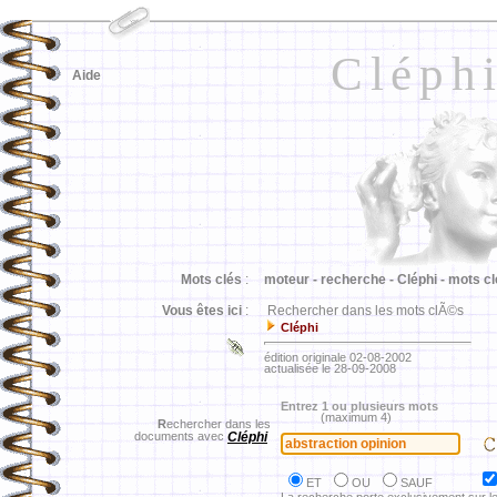
Cléph
Aide
Mots clés
:
moteur -
recherche -
Cléphi -
mots cl
Vous êtes ici
:
Rechercher dans les mots clÃ©s
Cléphi
édition originale 02-08-2002
actualisée le 28-09-2008
Entrez 1 ou plusieurs mots
(maximum 4)
R
echercher dans les
documents avec
Cléphi
ET
OU
SAUF