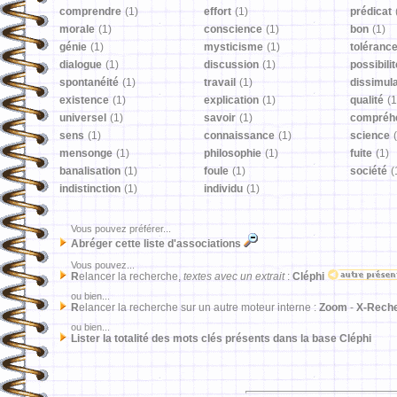
comprendre
(1)
effort
(1)
prédicat
morale
(1)
conscience
(1)
bon
(1)
génie
(1)
mysticisme
(1)
toléranc
dialogue
(1)
discussion
(1)
possibilit
spontanéité
(1)
travail
(1)
dissimula
existence
(1)
explication
(1)
qualité
(1
universel
(1)
savoir
(1)
compréh
sens
(1)
connaissance
(1)
science
mensonge
(1)
philosophie
(1)
fuite
(1)
banalisation
(1)
foule
(1)
société
(
indistinction
(1)
individu
(1)
Vous pouvez préférer...
Abréger cette liste d'associations
Vous pouvez...
R
elancer la recherche,
textes avec un extrait
:
Cléphi
ou bien...
R
elancer la recherche sur un autre moteur interne :
Zoom
-
X-Rech
ou bien...
Lister la totalité des mots clés présents dans la base Cléphi