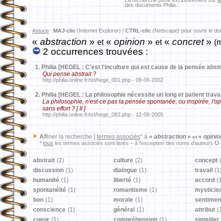
La recherche porte exclusivement sur
l
des documents Philia.
Astuce
:
MAJ-clic
(Internet Explorer) /
CTRL-clic
(Netscape) pour ouvrir le d
«
abstraction
»
«
opinion
»
«
concret
»
et
et
(
2 occurrences trouvées :
1.
Philia [HEGEL : C'est l'inculture qui est cause de la pensée abstr
Qui pense abstrait ?
http://philia.online.fr/txt/hege_001.php - 09-06-2002
2.
Philia [HEGEL : La philosophie nécessite un long et patient travai
La philosophie, n'est-ce pas la pensée spontanée, ou inspirée, l'
sans effort ? [ II ]
http://philia.online.fr/txt/hege_083.php - 12-09-2005
A
ffiner la recherche [
termes associés
* à
«
abstraction
»
«
opini
et
*
tous
les termes associés sont listés − à l'exception des noms d'auteurs
abstrait
(2)
culture
(2)
concept
discussion
(1)
dialogue
(1)
travail
(1
humanité
(1)
liberté
(1)
accord
(
spontanéité
(1)
romantisme
(1)
mystici
bon
(1)
morale
(1)
sentimen
conscience
(1)
général
(1)
attribut
(
coeur
(1)
compréhension
(1)
singulier