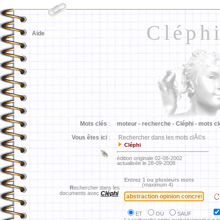
Cléph
Aide
Mots clés
:
moteur -
recherche -
Cléphi -
mots cl
Vous êtes ici
:
Rechercher dans les mots clÃ©s
Cléphi
édition originale 02-08-2002
actualisée le 28-09-2008
Entrez 1 ou plusieurs mots
(maximum 4)
R
echercher dans les
documents avec
Cléphi
ET
OU
SAUF