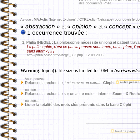
La recherche porte exclusivement sur
l
des documents Philia.
Astuce
:
MAJ-clic
(Internet Explorer) /
CTRL-clic
(Netscape) pour ouvrir le d
«
abstraction
»
«
opinion
»
«
concept
»
et
et
e
1 occurrence trouvée :
1.
Philia [HEGEL : La philosophie nécessite un long et patient travai
La philosophie, n'est-ce pas la pensée spontanée, ou inspirée, l'
sans effort ? [ II ]
http://philia.online.fr/txt/hege_083.php - 12-09-2005
Warning
: fopen(): file size is limited to 10M in
/var/www/sd
Vous pouvez...
R
elancer la recherche,
textes avec un extrait
:
Cléphi
ou bien...
R
elancer la recherche sur un autre moteur interne :
Zoom
-
X-Rech
ou bien...
Lister la totalité des mots clés présents dans la base Cléphi