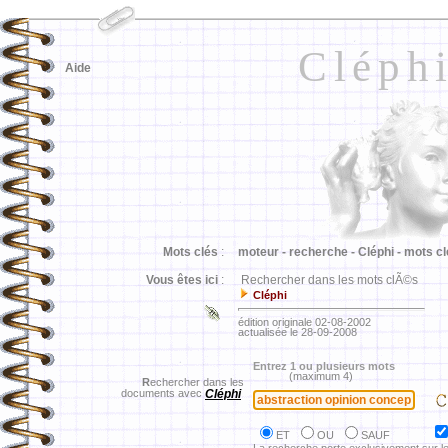
Cléph
Aide
Mots clés
:
moteur -
recherche -
Cléphi -
mots cl
Vous êtes ici
:
Rechercher dans les mots clÃ©s
Cléphi
édition originale 02-08-2002
actualisée le 28-09-2008
Entrez 1 ou plusieurs mots
(maximum 4)
R
echercher dans les
documents avec
Cléphi
ET
OU
SAUF