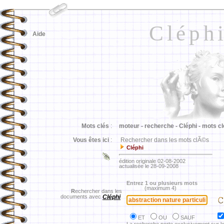
Cléph
Aide
Mots clés
:
moteur -
recherche -
Cléphi -
mots cl
Vous êtes ici
:
Rechercher dans les mots clÃ©s
Cléphi
édition originale 02-08-2002
actualisée le 28-09-2008
Entrez 1 ou plusieurs mots
(maximum 4)
R
echercher dans les
documents avec
Cléphi
ET
OU
SAUF