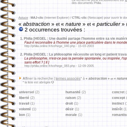
La recherche porte exclusivement sur
l
des documents Philia.
Astuce
:
MAJ-clic
(Internet Explorer) /
CTRL-clic
(Netscape) pour ouvrir le d
«
abstraction
»
«
nature
»
«
particulier
»
et
et
2 occurrences trouvées :
1.
Philia [HEGEL : Une dualité partage l'homme entre sa vie matériell
Faut-il reconnaître à l'homme une place particulière dans le mond
http://philia.online.fr/txt/hege_040.php - 15-03-2003
2.
Philia [HEGEL : La philosophie nécessite un long et patient travai
La philosophie, n'est-ce pas la pensée spontanée, ou inspirée, l'
sans effort ? [ II ]
http://philia.online.fr/txt/hege_083.php - 12-09-2005
A
ffiner la recherche [
termes associés
* à
«
abstraction
»
«
natur
et
* la liste est abrégée
universel
(2)
humanité
(2)
concret
(
liberté
(2)
raison
(2)
concept
travail
(1)
droit
(1)
instinct
(
volonté
(1)
désir
(1)
intérêt
(1
bon
(1)
morale
(1)
romanti