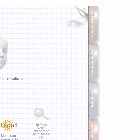
i
és -
résultats -
Affinez
votre
recherche
d'un simple
Mot exact
clic