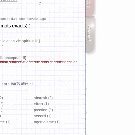
es mots-clés
ocument dans une nouvelle page -
:
(mots exacts)
e et sa vie spirituelle]
e ?
l conceptuel, II]
opinion subjective obtenue sans connaissance et
e
»
«
particulier
»
]
et
2)
abstrait
(2)
(2)
effort
(1)
1)
passion
(1)
)
accord
(1)
sme
(1)
mysticisme
(1)