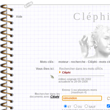
Cléph
Aide
Mots clés
:
moteur -
recherche -
Cléphi -
mots cl
Vous êtes ici
:
Rechercher dans les mots clÃ©s
Cléphi
édition originale 02-08-2002
actualisée le 28-09-2008
Entrez 1 ou plusieurs mots
(maximum 4)
R
echercher dans les
documents avec
Cléphi
ET
OU
SAUF