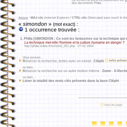
La recherche porte exclusivement sur
l
des documents Philia.
Astuce
:
MAJ-clic
(Internet Explorer) /
CTRL-clic
(Netscape) pour ouvrir le d
«
simondon
»
:
(mot exact)
1 occurrence trouvée :
1.
Philia [SIMONDON : Ce sont les fantasmes sur la technique qui 
La technique met-elle l'homme et la culture humaine en danger ?
http://philia.online.fr/txt/simd_001.php - 07-02-2004
Vous pouvez...
R
elancer la recherche,
textes avec un extrait
:
Cléphi
ou bien...
R
elancer la recherche sur un autre moteur interne :
Zoom
-
X-Rech
ou bien...
Lister la totalité des mots clés présents dans la base Cléphi