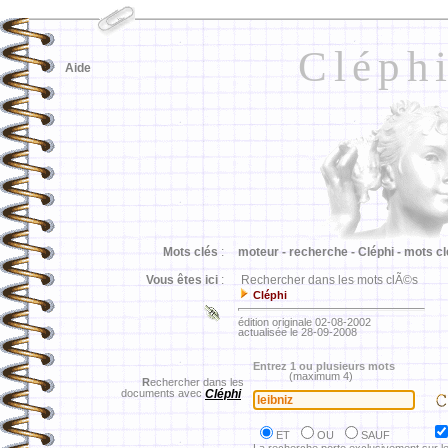
Cléph
Aide
Mots clés
:
moteur -
recherche -
Cléphi -
mots cl
Vous êtes ici
:
Rechercher dans les mots clÃ©s
Cléphi
édition originale 02-08-2002
actualisée le 28-09-2008
Entrez 1 ou plusieurs mots
(maximum 4)
R
echercher dans les
documents avec
Cléphi
ET
OU
SAUF