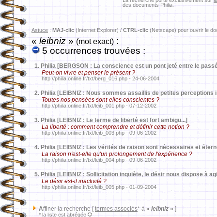
La recherche porte exclusivement sur
l
des documents Philia.
Astuce
:
MAJ-clic
(Internet Explorer) /
CTRL-clic
(Netscape) pour ouvrir le d
«
leibniz
»
:
(mot exact)
5 occurrences trouvées :
1.
Philia [BERGSON : La conscience est un pont jeté entre le passé 
Peut-on vivre et penser le présent ?
http://philia.online.fr/txt/berg_016.php - 24-06-2004
2.
Philia [LEIBNIZ : Nous sommes assaillis de petites perceptions 
Toutes nos pensées sont-elles conscientes ?
http://philia.online.fr/txt/leib_001.php - 07-12-2002
3.
Philia [LEIBNIZ : Le terme de liberté est fort ambigu...]
La liberté : comment comprendre et définir cette notion ?
http://philia.online.fr/txt/leib_003.php - 09-06-2002
4.
Philia [LEIBNIZ : Les vérités de raison sont nécessaires et étern
La raison n'est-elle qu'un prolongement de l'expérience ?
http://philia.online.fr/txt/leib_004.php - 09-06-2002
5.
Philia [LEIBNIZ : Sollicitation inquiète, le désir nous dispose à agi
Le désir est-il inactivité ?
http://philia.online.fr/txt/leib_005.php - 01-09-2004
A
ffiner la recherche [
termes associés
* à
«
leibniz
»
]
* la liste est abrégée