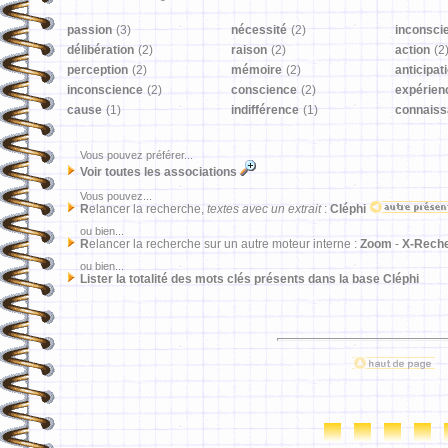
passion
(3)
nécessité
(2)
inconsci
délibération
(2)
raison
(2)
action
(2
perception
(2)
mémoire
(2)
anticipat
inconscience
(2)
conscience
(2)
expérien
cause
(1)
indifférence
(1)
connais
Vous pouvez préférer...
Voir toutes les associations
Vous pouvez...
R
elancer la recherche,
textes avec un extrait
:
Cléphi
ou bien...
R
elancer la recherche sur un autre moteur interne :
Zoom
-
X-Rech
ou bien...
Lister la totalité des mots clés présents dans la base Cléphi