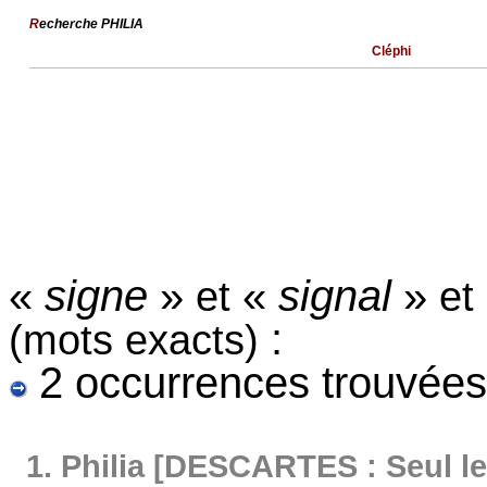
R
echerche PHILIA
Cléphi
«
signe
»
«
signal
»
et
et
:
(mots exacts)
2 occurrences trouvées
1.
Philia [DESCARTES : Seul le