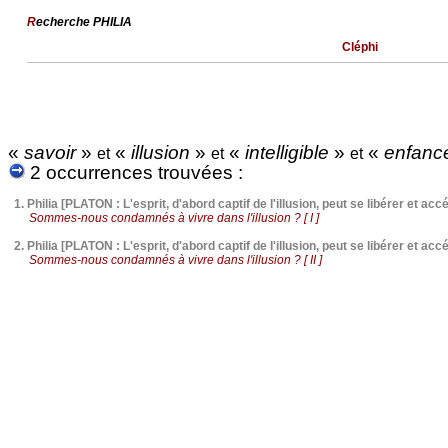
R
echerche PHILIA
Cléphi
«
savoir
»
«
illusion
»
«
intelligible
»
«
enfanc
et
et
et
2 occurrences trouvées :
1.
Philia [PLATON : L'esprit, d'abord captif de l'illusion, peut se libérer et accéd
Sommes-nous condamnés à vivre dans l'illusion ? [ I ]
2.
Philia [PLATON : L'esprit, d'abord captif de l'illusion, peut se libérer et accéd
Sommes-nous condamnés à vivre dans l'illusion ? [ II ]