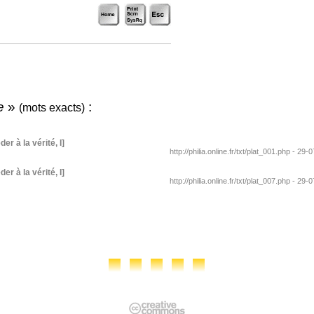
e
»
:
(mots exacts)
er à la vérité, I]
http://philia.online.fr/txt/plat_001.php - 29-
er à la vérité, I]
http://philia.online.fr/txt/plat_007.php - 29-