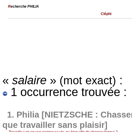
R
echerche PHILIA
Cléphi
«
salaire
»
:
(mot exact)
1 occurrence trouvée :
1.
Philia [NIETZSCHE : Chasser 
que travailler sans plaisir]