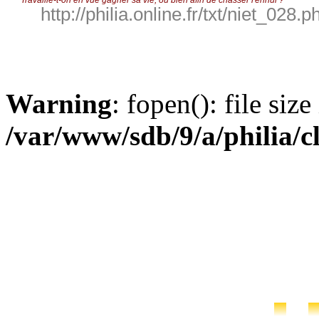
Travaille-t-on en vue gagner sa vie, ou bien afin de chasser l'ennui ?
http://philia.online.fr/txt/niet_028.p
Warning
: fopen(): file siz
/var/www/sdb/9/a/philia/c