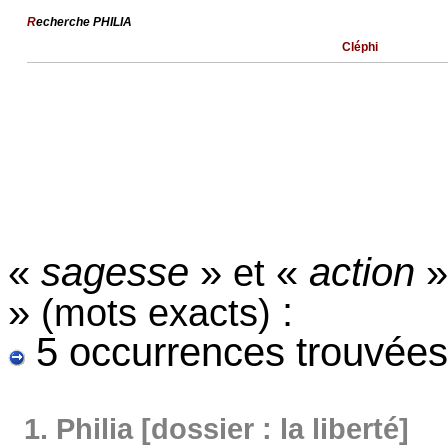
R
echerche PHILIA
Cléphi
«
sagesse
»
«
action
et
»
:
(mots exacts)
5 occurrences trouvées
1.
Philia [dossier : la liberté]