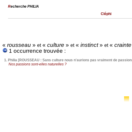
R
echerche PHILIA
Cléphi
«
rousseau
»
«
culture
»
«
instinct
»
«
crainte
et
et
et
1 occurrence trouvée :
1.
Philia [ROUSSEAU : Sans culture nous n'aurions pas vraiment de passions
Nos passions sont-elles naturelles ?