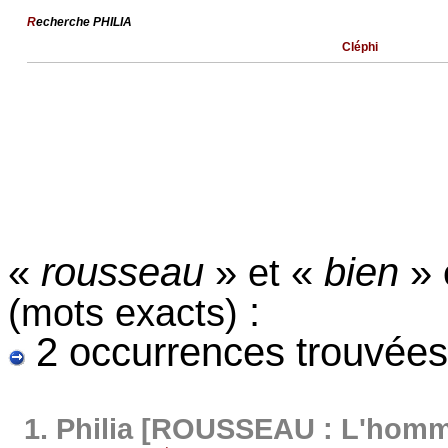
R
echerche PHILIA
Cléphi
«
rousseau
»
«
bien
»
et
:
(mots exacts)
2 occurrences trouvées
1.
Philia [ROUSSEAU : L'homme