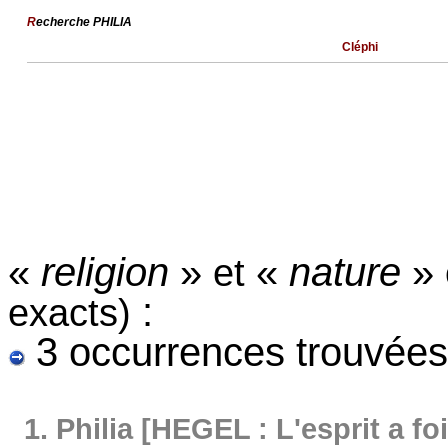
R
echerche PHILIA
Cléphi
«
religion
»
«
nature
»
et
:
exacts)
3 occurrences trouvées
1.
Philia [HEGEL : L'esprit a fo