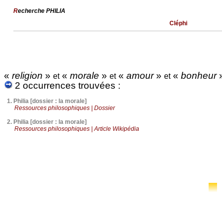
R
echerche PHILIA
Cléphi
«
religion
»
«
morale
»
«
amour
»
«
bonheur
et
et
et
2 occurrences trouvées :
1.
Philia [dossier : la morale]
Ressources philosophiques | Dossier
2.
Philia [dossier : la morale]
Ressources philosophiques | Article Wikipédia