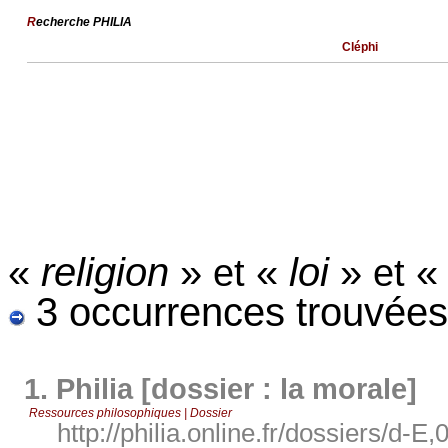
R
echerche PHILIA
Cléphi
«
religion
»
«
loi
»
«
et
et
3 occurrences trouvées
1.
Philia [dossier : la morale]
Ressources philosophiques | Dossier
http://philia.online.fr/dossiers/d-E,