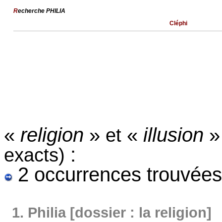
R
echerche PHILIA
Cléphi
«
religion
»
«
illusion
et
:
exacts)
2 occurrences trouvées
1.
Philia [dossier : la religion]