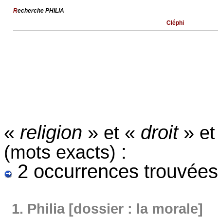
R
echerche PHILIA
Cléphi
«
religion
»
«
droit
»
et
et
:
(mots exacts)
2 occurrences trouvées
1.
Philia [dossier : la morale]