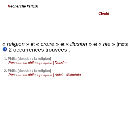
R
echerche PHILIA
Cléphi
«
religion
»
«
croire
»
«
illusion
»
«
rite
»
et
et
et
(mots
2 occurrences trouvées :
1.
Philia [dossier : la religion]
Ressources philosophiques | Dossier
2.
Philia [dossier : la religion]
Ressources philosophiques | Article Wikipédia