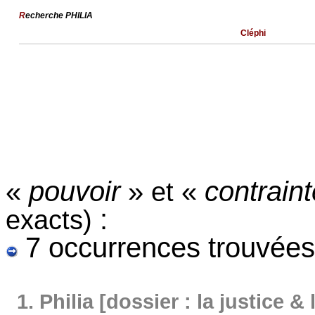
R
echerche PHILIA
Cléphi
«
pouvoir
»
«
contrain
et
:
exacts)
7 occurrences trouvées
1.
Philia [dossier : la justice & 