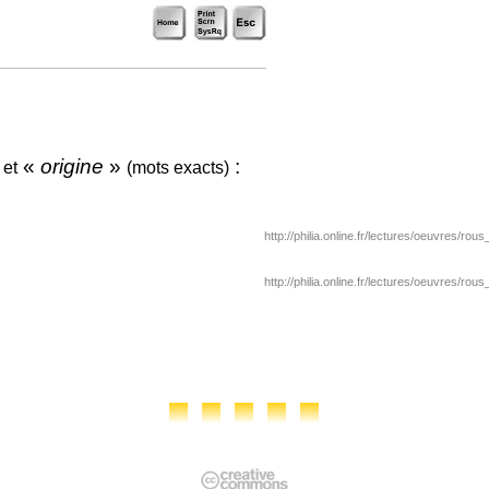
»
«
origine
»
:
et
(mots exacts)
http://philia.online.fr/lectures/oeuvres/rou
http://philia.online.fr/lectures/oeuvres/rou