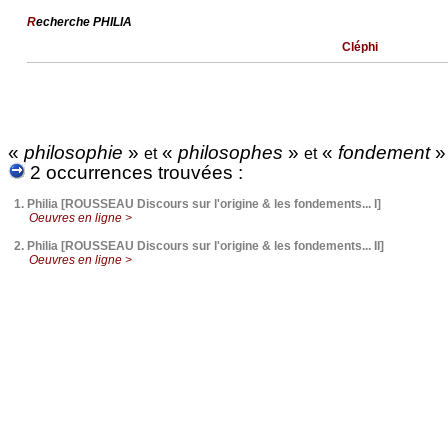
R
echerche PHILIA
Cléphi
«
philosophie
»
«
philosophes
»
«
fondement
et
et
2 occurrences trouvées :
1.
Philia [ROUSSEAU Discours sur l'origine & les fondements... I]
Oeuvres en ligne >
2.
Philia [ROUSSEAU Discours sur l'origine & les fondements... II]
Oeuvres en ligne >