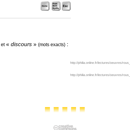
»
«
discours
»
:
et
(mots exacts)
http://philia.online.fr/lectures/oeuvres/rou
http://philia.online.fr/lectures/oeuvres/rou