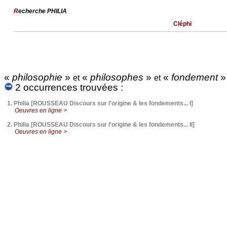
R
echerche PHILIA
Cléphi
«
philosophie
»
«
philosophes
»
«
fondement
et
et
2 occurrences trouvées :
1.
Philia [ROUSSEAU Discours sur l'origine & les fondements... I]
Oeuvres en ligne >
2.
Philia [ROUSSEAU Discours sur l'origine & les fondements... II]
Oeuvres en ligne >