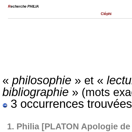
R
echerche PHILIA
Cléphi
«
philosophie
»
«
lect
et
bibliographie
»
(mots exa
3 occurrences trouvées
1.
Philia [PLATON Apologie de