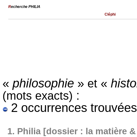
R
echerche PHILIA
Cléphi
«
philosophie
»
«
histo
et
:
(mots exacts)
2 occurrences trouvées
1.
Philia [dossier : la matière & 