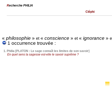
R
echerche PHILIA
Cléphi
«
philosophie
»
«
conscience
»
«
ignorance
»
et
et
e
1 occurrence trouvée :
1.
Philia [PLATON : Le sage connaît les limites de son savoir]
En quel sens la sagesse est-elle le savoir suprême ?