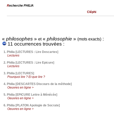
R
echerche PHILIA
Cléphi
«
philosophes
»
«
philosophie
»
:
et
(mots exacts)
11 occurrences trouvées :
1.
Philia [LECTURES : Lire Descartes]
Lectures
2.
Philia [LECTURES : Lire Epicure]
Lectures
3.
Philia [LECTURES]
Pourquoi lire ? Et que lire ?
4.
Philia [DESCARTES Discours de la méthode]
Oeuvres en ligne >
5.
Philia [EPICURE Lettre à Ménécée]
Oeuvres en ligne >
6.
Philia [PLATON Apologie de Socrate]
Oeuvres en ligne >