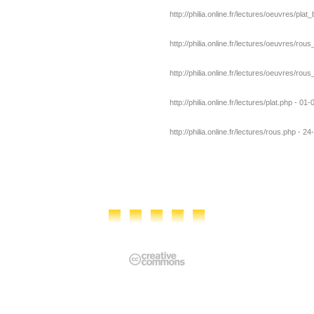
http://philia.online.fr/lectures/oeuvres/plat
http://philia.online.fr/lectures/oeuvres/rou
http://philia.online.fr/lectures/oeuvres/rou
http://philia.online.fr/lectures/plat.php - 01
http://philia.online.fr/lectures/rous.php - 2