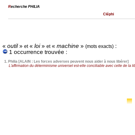
R
echerche PHILIA
Cléphi
«
outil
»
«
loi
»
«
machine
»
:
et
et
(mots exacts)
1 occurrence trouvée :
1.
Philia [ALAIN : Les forces adverses peuvent nous aider à nous libérer]
L'affirmation du déterminisme universel est-elle conciliable avec celle de la li