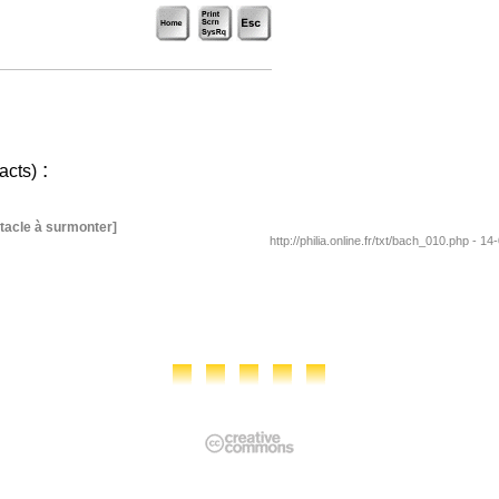
:
acts)
tacle à surmonter]
http://philia.online.fr/txt/bach_010.php - 14