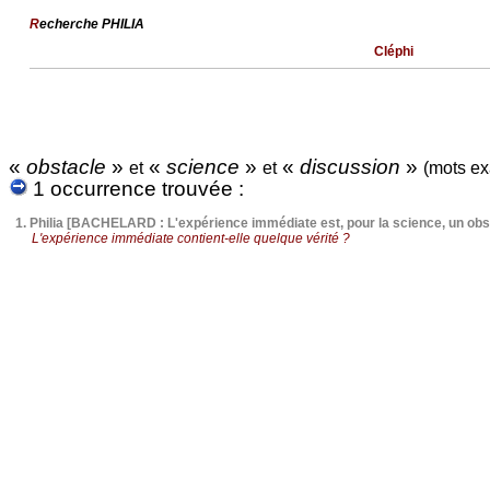
R
echerche PHILIA
Cléphi
«
obstacle
»
«
science
»
«
discussion
»
et
et
(mots ex
1 occurrence trouvée :
1.
Philia [BACHELARD : L'expérience immédiate est, pour la science, un obs
L'expérience immédiate contient-elle quelque vérité ?