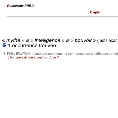
R
echerche PHILIA
Cléphi
«
mythe
»
«
intelligence
»
«
pouvoir
»
et
et
(mots exac
1 occurrence trouvée :
1.
Philia [PLATON : L'aptitude technique ne compense pas la faiblesse consti
L'homme est-il un animal surdoué ?