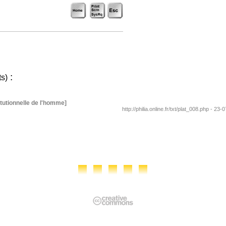
:
ts)
tutionnelle de l'homme]
http://philia.online.fr/txt/plat_008.php - 23-