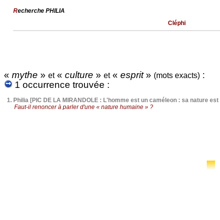
R
echerche PHILIA
Cléphi
«
mythe
»
«
culture
»
«
esprit
»
:
et
et
(mots exacts)
1 occurrence trouvée :
1.
Philia [PIC DE LA MIRANDOLE : L'homme est un caméleon : sa nature est 
Faut-il renoncer à parler d'une « nature humaine » ?