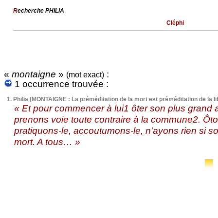
R
echerche PHILIA
Cléphi
«
montaigne
»
:
(mot exact)
1 occurrence trouvée :
1.
Philia [MONTAIGNE : La préméditation de la mort est préméditation de la li
« Et pour commencer à lui1 ôter son plus grand 
prenons voie toute contraire à la commune2. Ôton
pratiquons-le, accoutumons-le, n'ayons rien si so
mort. A tous… »