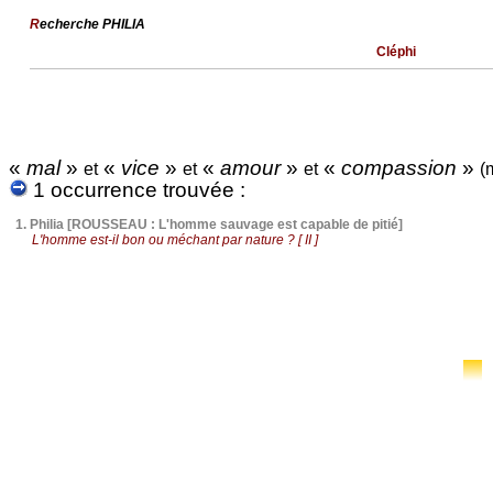
R
echerche PHILIA
Cléphi
«
mal
»
«
vice
»
«
amour
»
«
compassion
»
et
et
et
(
1 occurrence trouvée :
1.
Philia [ROUSSEAU : L'homme sauvage est capable de pitié]
L'homme est-il bon ou méchant par nature ? [ II ]