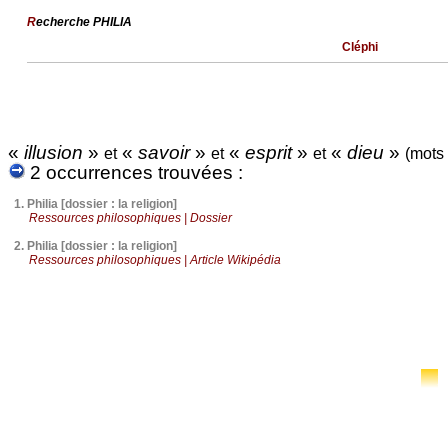
R
echerche PHILIA
Cléphi
«
illusion
»
«
savoir
»
«
esprit
»
«
dieu
»
et
et
et
(mots
2 occurrences trouvées :
1.
Philia [dossier : la religion]
Ressources philosophiques | Dossier
2.
Philia [dossier : la religion]
Ressources philosophiques | Article Wikipédia