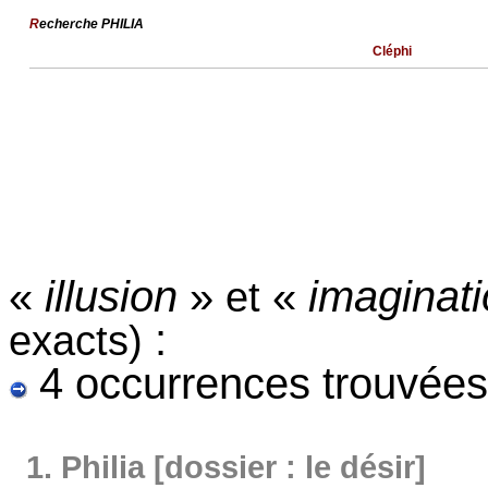
R
echerche PHILIA
Cléphi
«
illusion
»
«
imaginat
et
:
exacts)
4 occurrences trouvées
1.
Philia [dossier : le désir]