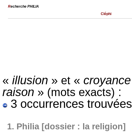
R
echerche PHILIA
Cléphi
«
illusion
»
«
croyanc
et
raison
»
:
(mots exacts)
3 occurrences trouvées
1.
Philia [dossier : la religion]