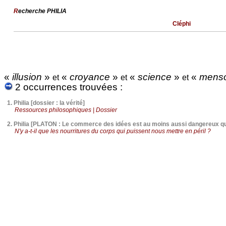
R
echerche PHILIA
Cléphi
«
illusion
»
«
croyance
»
«
science
»
«
mens
et
et
et
2 occurrences trouvées :
1.
Philia [dossier : la vérité]
Ressources philosophiques | Dossier
2.
Philia [PLATON : Le commerce des idées est au moins aussi dangereux 
N'y a-t-il que les nourritures du corps qui puissent nous mettre en péril ?