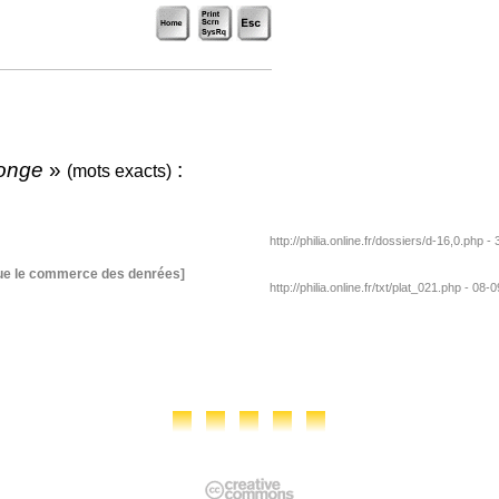
onge
»
:
(mots exacts)
http://philia.online.fr/dossiers/d-16,0.php -
que le commerce des denrées]
http://philia.online.fr/txt/plat_021.php - 08-