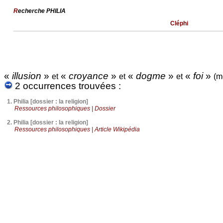
R
echerche PHILIA
Cléphi
«
illusion
»
«
croyance
»
«
dogme
»
«
foi
»
et
et
et
(m
2 occurrences trouvées :
1.
Philia [dossier : la religion]
Ressources philosophiques | Dossier
2.
Philia [dossier : la religion]
Ressources philosophiques | Article Wikipédia