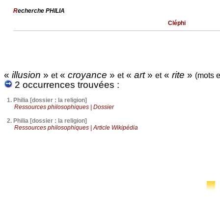
R
echerche PHILIA
Cléphi
«
illusion
»
«
croyance
»
«
art
»
«
rite
»
et
et
et
(mots e
2 occurrences trouvées :
1.
Philia [dossier : la religion]
Ressources philosophiques | Dossier
2.
Philia [dossier : la religion]
Ressources philosophiques | Article Wikipédia