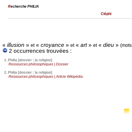
R
echerche PHILIA
Cléphi
«
illusion
»
«
croyance
»
«
art
»
«
dieu
»
et
et
et
(mots
2 occurrences trouvées :
1.
Philia [dossier : la religion]
Ressources philosophiques | Dossier
2.
Philia [dossier : la religion]
Ressources philosophiques | Article Wikipédia