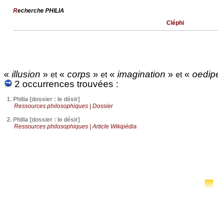
R
echerche PHILIA
Cléphi
«
illusion
»
«
corps
»
«
imagination
»
«
oedip
et
et
et
2 occurrences trouvées :
1.
Philia [dossier : le désir]
Ressources philosophiques | Dossier
2.
Philia [dossier : le désir]
Ressources philosophiques | Article Wikipédia