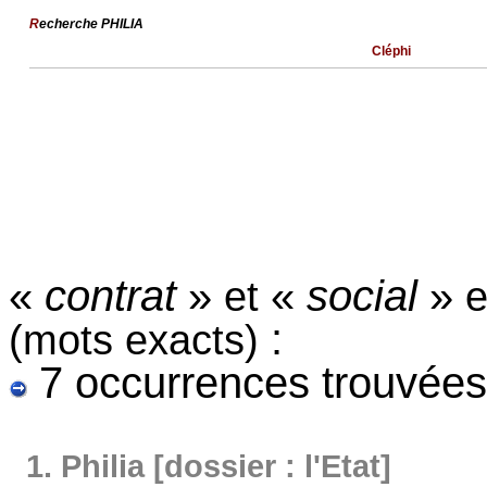
R
echerche PHILIA
Cléphi
«
contrat
»
«
social
»
et
e
:
(mots exacts)
7 occurrences trouvées
1.
Philia [dossier : l'Etat]