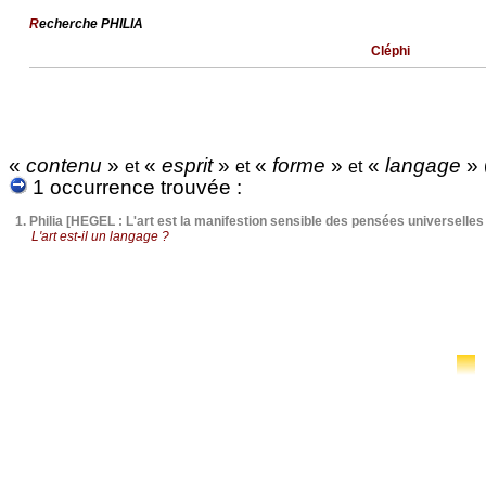
R
echerche PHILIA
Cléphi
«
contenu
»
«
esprit
»
«
forme
»
«
langage
»
et
et
et
1 occurrence trouvée :
1.
Philia [HEGEL : L'art est la manifestion sensible des pensées universelles 
L'art est-il un langage ?