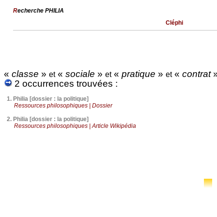
R
echerche PHILIA
Cléphi
«
classe
»
«
sociale
»
«
pratique
»
«
contrat
et
et
et
2 occurrences trouvées :
1.
Philia [dossier : la politique]
Ressources philosophiques | Dossier
2.
Philia [dossier : la politique]
Ressources philosophiques | Article Wikipédia