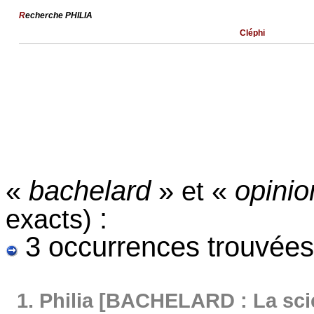
R
echerche PHILIA
Cléphi
«
bachelard
»
«
opini
et
:
exacts)
3 occurrences trouvées
1.
Philia [BACHELARD : La sci